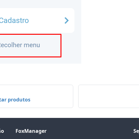
ar produtos
ão
FoxManager
Se