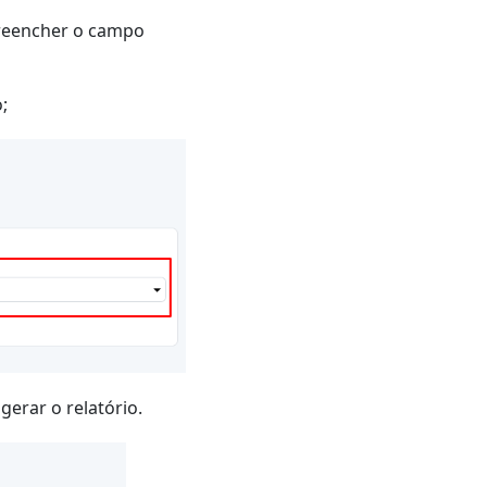
preencher o campo
;
erar o relatório.