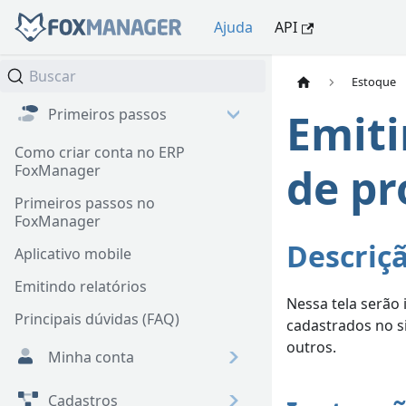
Ajuda
API
✨Breve introdução
Buscar
Estoque
Primeiros passos
Emiti
Como criar conta no ERP
de pr
FoxManager
Primeiros passos no
FoxManager
Descriç
Aplicativo mobile
Emitindo relatórios
Nessa tela serão
Principais dúvidas (FAQ)
cadastrados no s
outros.
Minha conta
Cadastros